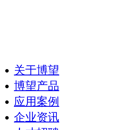
关于博望
博望产品
应用案例
企业资讯