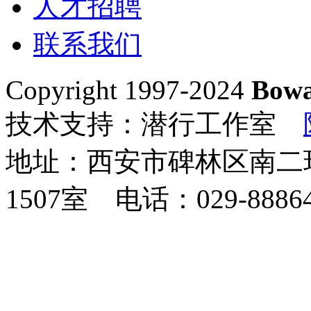
人才招聘
联系我们
Copyright 1997-2024
Bowa
技术支持：潜行工作室
地址：西安市碑林区南二环
1507室 电话：029-88864