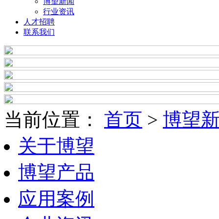
博望新闻
行业资讯
人才招聘
联系我们
当前位置：
首页
>
博望
关于博望
博望产品
应用案例