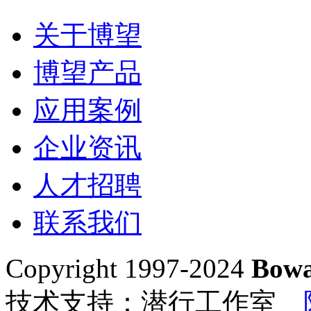
关于博望
博望产品
应用案例
企业资讯
人才招聘
联系我们
Copyright 1997-2024
Bowa
技术支持：潜行工作室