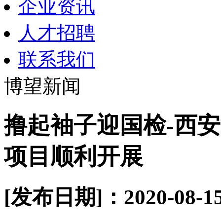
企业资讯
人才招聘
联系我们
博望新闻
撸起袖子迎国检-西
项目顺利开展
[发布日期]：2020-08-15 