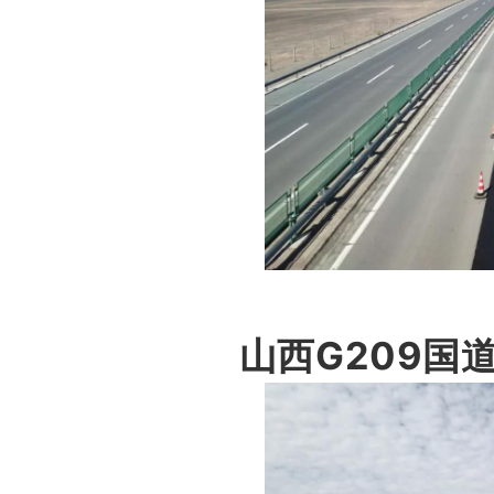
山西G209国