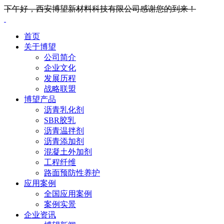
下午好
，西安博望新材料科技有限公司感谢您的到来！
首页
关于博望
公司简介
企业文化
发展历程
战略联盟
博望产品
沥青乳化剂
SBR胶乳
沥青温拌剂
沥青添加剂
混凝土外加剂
工程纤维
路面预防性养护
应用案例
全国应用案例
案例实景
企业资讯